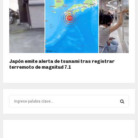
Japón emite alerta de tsunami tras registrar
terremoto de magnitud 7.1
S
e
a
S
r
c
E
h
f