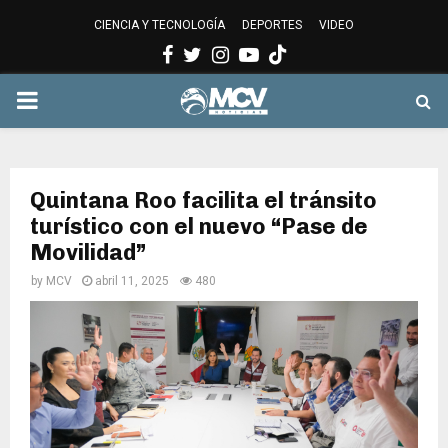
CIENCIA Y TECNOLOGÍA
DEPORTES
VIDEO
Facebook
Twitter
Instagram
Youtube
PRIMARY
MENU
Quintana Roo facilita el tránsito
turístico con el nuevo “Pase de
Movilidad”
by
MCV
abril 11, 2025
480