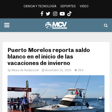
CIENCIA Y TECNOLOGÍA
DEPORTES
VIDEO
Facebook
Twitter
Instagram
Youtube
PRIMARY
MENU
Puerto Morelos reporta saldo
blanco en el inicio de las
vacaciones de invierno
by
Mesa de Redacción
diciembre 26, 2025
354