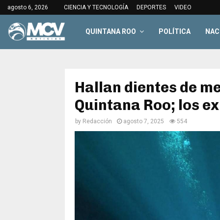
agosto 6, 2026
CIENCIA Y TECNOLOGÍA
DEPORTES
VIDEO
QUINTANA ROO
POLÍTICA
NAC
Hallan dientes de m
Quintana Roo; los e
by
Redacción
agosto 7, 2025
554