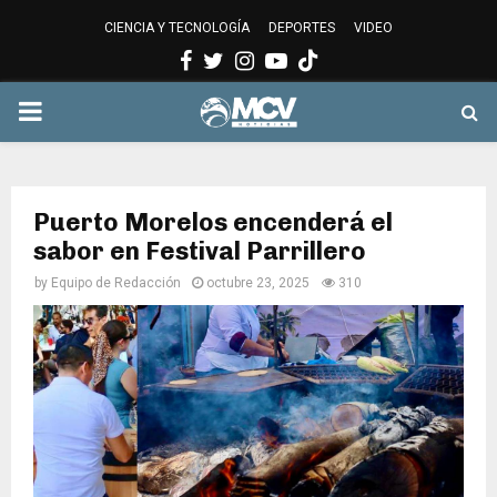
CIENCIA Y TECNOLOGÍA
DEPORTES
VIDEO
Facebook
Twitter
Instagram
Youtube
PRIMARY
MENU
Puerto Morelos encenderá el
sabor en Festival Parrillero
by
Equipo de Redacción
octubre 23, 2025
310