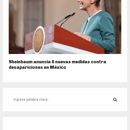
Sheinbaum anuncia 6 nuevas medidas contra
desapariciones en México
S
e
a
S
r
c
E
h