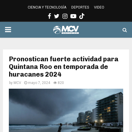
CIENCIA Y TECNOLOGÍA
DEPORTES
VIDEO
Facebook
Twitter
Instagram
Youtube
PRIMARY
MENU
Pronostican fuerte actividad para
Quintana Roo en temporada de
huracanes 2024
by
MCV
mayo 7, 2024
820