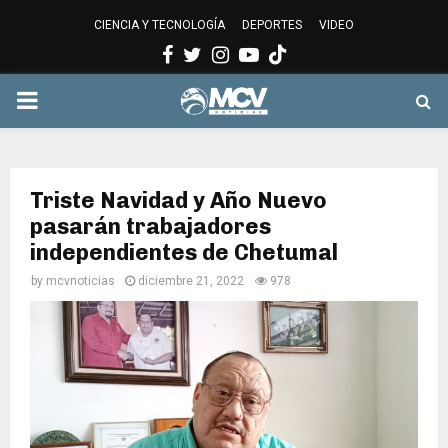
CIENCIA Y TECNOLOGÍA
DEPORTES
VIDEO
Facebook
Twitter
Instagram
Youtube
PRIMARY
MENU
Triste Navidad y Año Nuevo
pasarán trabajadores
independientes de Chetumal
by
mcvnoticias
diciembre 21, 2022
978