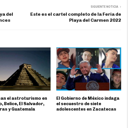
SIGUIENTE NOTICIA
ya del
Este es el cartel completo de la Feria de
ances
Playa del Carmen 2022
an el astroturismo en
El Gobierno de México indaga
, Belice, El Salvador,
el secuestro de siete
ras y Guatemala
adolescentes en Zacatecas