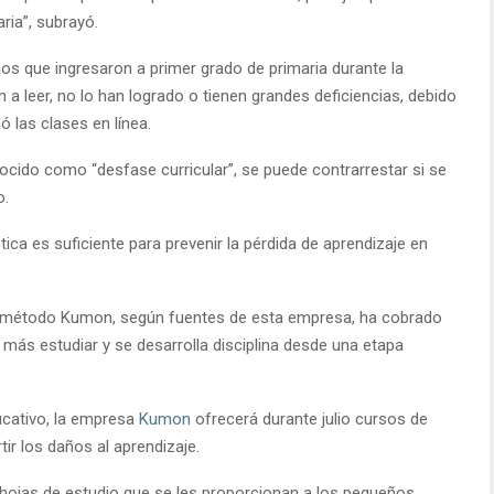
ria”, subrayó.
os que ingresaron a primer grado de primaria durante la
a leer, no lo han logrado o tienen grandes deficiencias, debido
 las clases en línea.
cido como “desfase curricular”, se puede contrarrestar si se
o.
tica es suficiente para prevenir la pérdida de aprendizaje en
el método Kumon, según fuentes de esta empresa, ha cobrado
 más estudiar y se desarrolla disciplina desde una etapa
ucativo, la empresa
Kumon
ofrecerá durante julio cursos de
r los daños al aprendizaje.
 hojas de estudio que se les proporcionan a los pequeños,