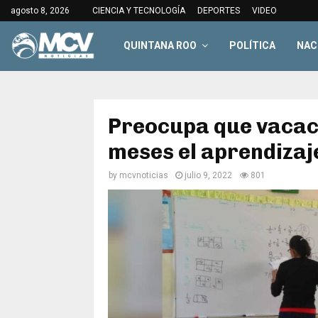
agosto 8, 2026
CIENCIA Y TECNOLOGÍA
DEPORTES
VIDEO
QUINTANA ROO
POLÍTICA
NAC
Preocupa que vacaci
meses el aprendizaj
by
mcvnoticias
julio 9, 2022
801