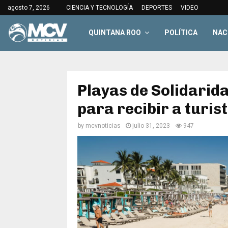
agosto 7, 2026
CIENCIA Y TECNOLOGÍA
DEPORTES
VIDEO
QUINTANA ROO
POLÍTICA
NAC
Playas de Solidarid
para recibir a turis
by
mcvnoticias
julio 31, 2023
947