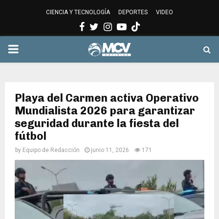
CIENCIA Y TECNOLOGÍA
DEPORTES
VIDEO
Facebook
Twitter
Instagram
Youtube
PRIMARY
MENU
Playa del Carmen activa Operativo
Mundialista 2026 para garantizar
seguridad durante la fiesta del
fútbol
by
Equipo de Redacción
junio 11, 2026
171