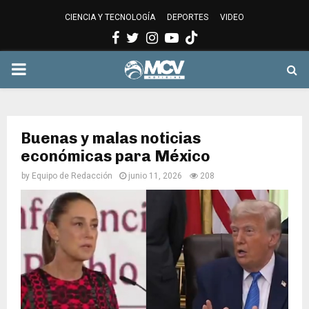
CIENCIA Y TECNOLOGÍA
DEPORTES
VIDEO
Facebook
Twitter
Instagram
Youtube
PRIMARY
MENU
Buenas y malas noticias
económicas para México
by
Equipo de Redacción
junio 11, 2026
208