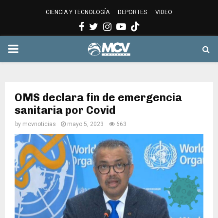
CIENCIA Y TECNOLOGÍA
DEPORTES
VIDEO
Facebook
Twitter
Instagram
Youtube
PRIMARY
MENU
OMS declara fin de emergencia
sanitaria por Covid
by
mcvnoticias
mayo 5, 2023
663