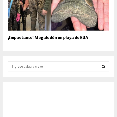
¡Impactante! Megalodón en playa de EUA
S
e
a
S
r
c
E
h
f
A
o
r
R
: