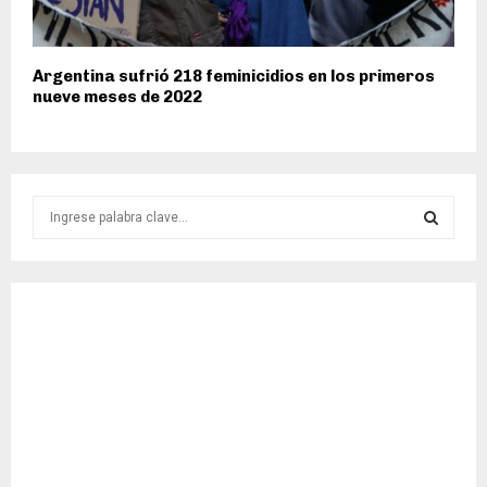
Argentina sufrió 218 feminicidios en los primeros
nueve meses de 2022
S
e
a
S
r
c
E
h
f
A
o
r
R
:
C
H