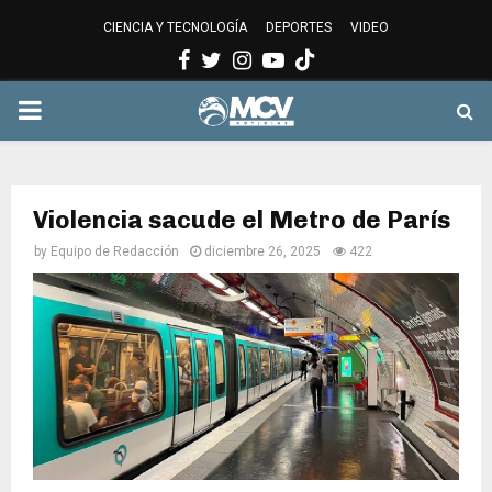
CIENCIA Y TECNOLOGÍA
DEPORTES
VIDEO
Facebook
Twitter
Instagram
Youtube
PRIMARY
MENU
Violencia sacude el Metro de París
by
Equipo de Redacción
diciembre 26, 2025
422