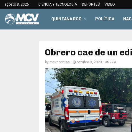
agosto 8, 2026
CIENCIA Y TECNOLOGÍA
DEPORTES
VIDEO
QUINTANA ROO
POLÍTICA
NAC
Obrero cae de un edi
by
mcvnoticias
octubre 3, 2023
774