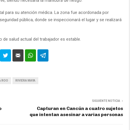
e, siendo necesaria la maniobra de riesgo.
pital para su atención médica. La zona fue acordonada por
 seguridad pública, donde se inspeccionará el lugar y se realizará
o de salud actual del trabajador es estable.
A ROO
RIVIERA MAYA
SIGUIENTE NOTICIA
o
Capturan en Cancún a cuatro sujetos
que intentan asesinar a varias personas