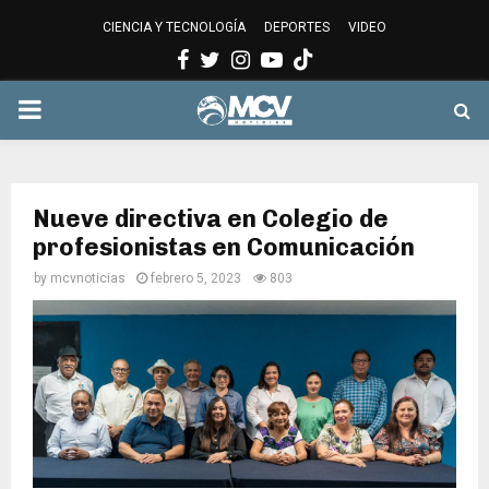
CIENCIA Y TECNOLOGÍA
DEPORTES
VIDEO
Facebook
Twitter
Instagram
Youtube
PRIMARY
MENU
Nueve directiva en Colegio de
profesionistas en Comunicación
by
mcvnoticias
febrero 5, 2023
803