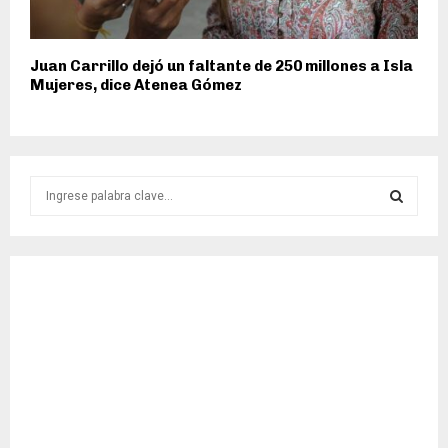
Juan Carrillo dejó un faltante de 250 millones a Isla
Mujeres, dice Atenea Gómez
S
e
a
S
r
c
E
h
f
A
o
r
R
:
C
H