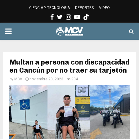
CIENCIA Y TECNOLOGÍA
DEPORTES
VIDEO
Facebook
Twitter
Instagram
Youtube
PRIMARY
MENU
Multan a persona con discapacidad
en Cancún por no traer su tarjetón
by
MCV
noviembre 23, 2023
904