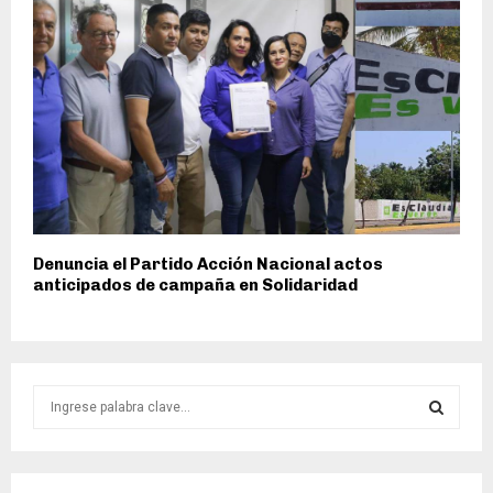
Denuncia el Partido Acción Nacional actos
anticipados de campaña en Solidaridad
S
e
a
S
r
c