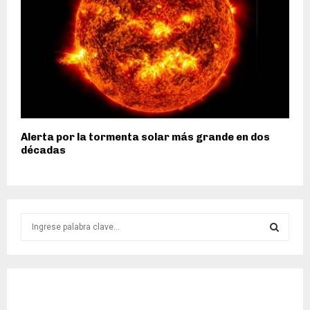
Alerta por la tormenta solar más grande en dos
décadas
S
e
a
S
r
c
E
h
f