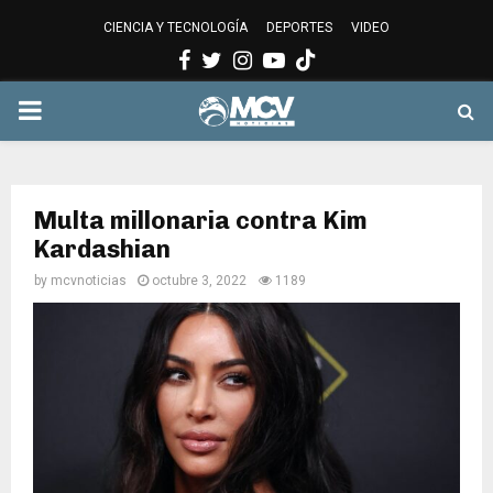
CIENCIA Y TECNOLOGÍA
DEPORTES
VIDEO
Facebook
Twitter
Instagram
Youtube
PRIMARY
MENU
Multa millonaria contra Kim
Kardashian
by
mcvnoticias
octubre 3, 2022
1189