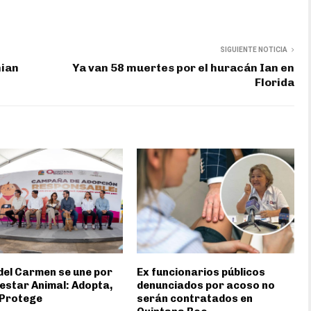
SIGUIENTE NOTICIA
hian
Ya van 58 muertes por el huracán Ian en
Florida
del Carmen se une por
Ex funcionarios públicos
nestar Animal: Adopta,
denunciados por acoso no
 Protege
serán contratados en