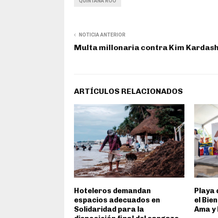
QUINTANA ROO
NOTICIA ANTERIOR
Multa millonaria contra Kim Kardas
ARTÍCULOS RELACIONADOS
Hoteleros demandan
Playa 
espacios adecuados en
el Bie
Solidaridad para la
Ama y