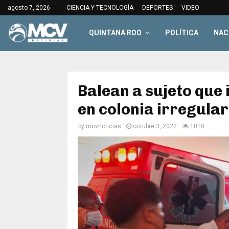
agosto 7, 2026
CIENCIA Y TECNOLOGÍA
DEPORTES
VIDEO
QUINTANA ROO
POLÍTICA
NAC
Balean a sujeto que
en colonia irregula
by
mcvnoticias
octubre 3, 2022
1010