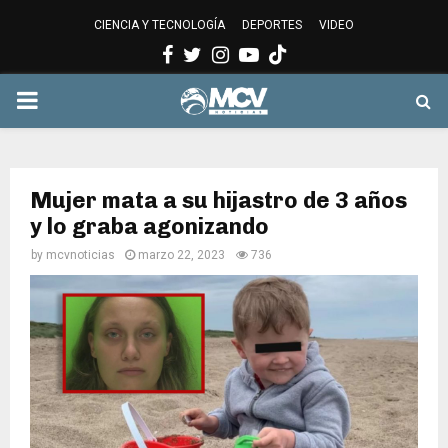
CIENCIA Y TECNOLOGÍA
DEPORTES
VIDEO
Facebook
Twitter
Instagram
Youtube
PRIMARY
MENU
Mujer mata a su hijastro de 3 años
y lo graba agonizando
by
mcvnoticias
marzo 22, 2023
736