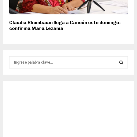
Claudia Sheinbaum llega a Cancún este domingo:
confirma Mara Lezama
S
e
a
S
r
c
E
h
f
A
o
r
R
:
C
H