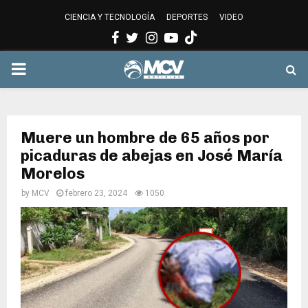
CIENCIA Y TECNOLOGÍA
DEPORTES
VIDEO
Facebook
Twitter
Instagram
Youtube
PRIMARY
MENU
Muere un hombre de 65 años por
picaduras de abejas en José María
Morelos
by
MCV
febrero 23, 2024
1050