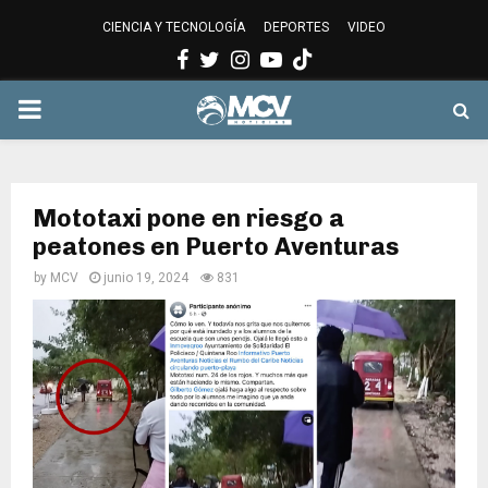
CIENCIA Y TECNOLOGÍA
DEPORTES
VIDEO
Facebook
Twitter
Instagram
Youtube
PRIMARY
MENU
Mototaxi pone en riesgo a
peatones en Puerto Aventuras
by
MCV
junio 19, 2024
831