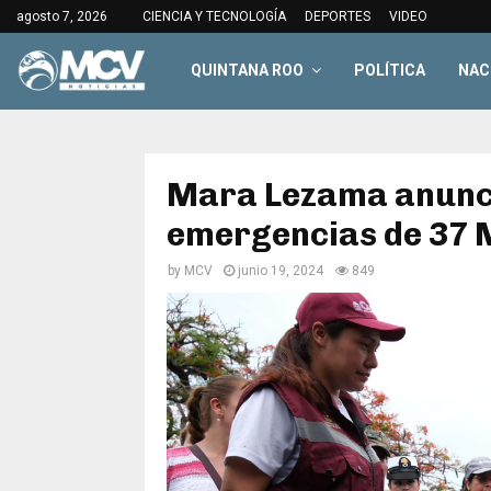
agosto 7, 2026
CIENCIA Y TECNOLOGÍA
DEPORTES
VIDEO
QUINTANA ROO
POLÍTICA
NAC
Mara Lezama anunci
emergencias de 37 
by
MCV
junio 19, 2024
849