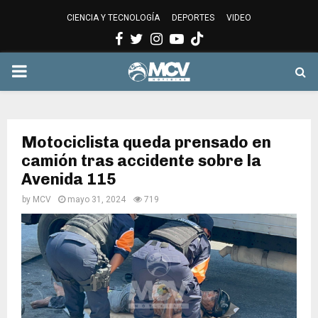
CIENCIA Y TECNOLOGÍA
DEPORTES
VIDEO
Facebook
Twitter
Instagram
Youtube
PRIMARY
MENU
Motociclista queda prensado en
camión tras accidente sobre la
Avenida 115
by
MCV
mayo 31, 2024
719