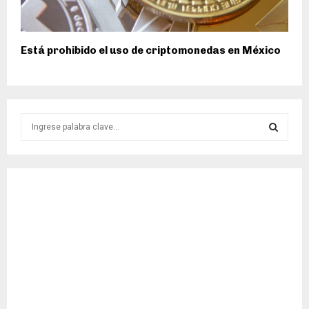
Está prohibido el uso de criptomonedas en México
S
e
a
S
r
c
E
h
f
A
o
r
R
:
C
H