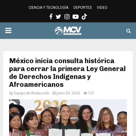
CIENCIA Y TECNOLOGÍA
DEPORTES
VIDEO
Facebook
Twitter
Instagram
Youtube
PRIMARY
MENU
México inicia consulta histórica
para cerrar la primera Ley General
de Derechos Indígenas y
Afroamericanos
by
Equipo de Redacción
junio 29, 2026
121