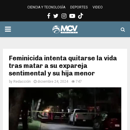
CIENCIA Y TECNOLOGÍA
DEPORTES
VIDEO
Facebook
Twitter
Instagram
Youtube
PRIMARY
MENU
Feminicida intenta quitarse la vida
tras matar a su expareja
sentimental y su hija menor
by
Redacción
diciembre 24, 2024
747