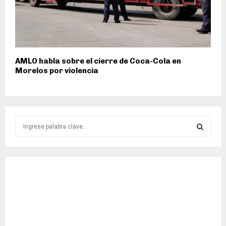
AMLO habla sobre el cierre de Coca-Cola en
Morelos por violencia
S
e
a
S
r
c
E
h
f
A
o
r
R
: