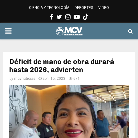
CIENCIA Y TECNOLOGÍA
DEPORTES
VIDEO
Facebook
Twitter
Instagram
Youtube
PRIMARY
MENU
Déficit de mano de obra durará
hasta 2026, advierten
by
mcvnoticias
abril 15, 2023
671