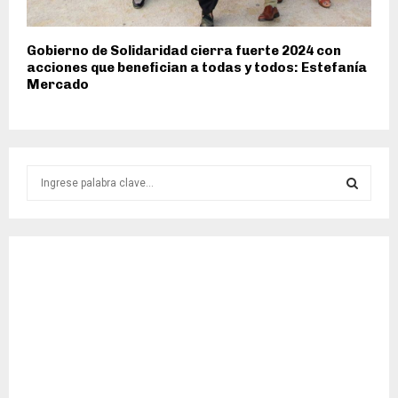
Gobierno de Solidaridad cierra fuerte 2024 con
acciones que benefician a todas y todos: Estefanía
Mercado
S
e
a
S
r
c
E
h
f
A
o
r
R
:
C
H