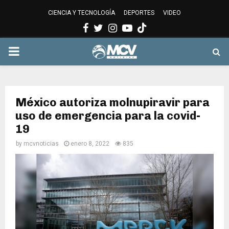
CIENCIA Y TECNOLOGÍA
DEPORTES
VIDEO
Facebook
Twitter
Instagram
Youtube
PRIMARY
MENU
México autoriza molnupiravir para
uso de emergencia para la covid-
19
by
mcvnoticias
enero 8, 2022
835