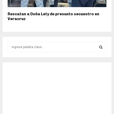
Rescatan a Doña Lety de presunto secuestro en
Veracruz
S
e
a
S
r
c
E
h
f
A
o
r
R
:
C
H