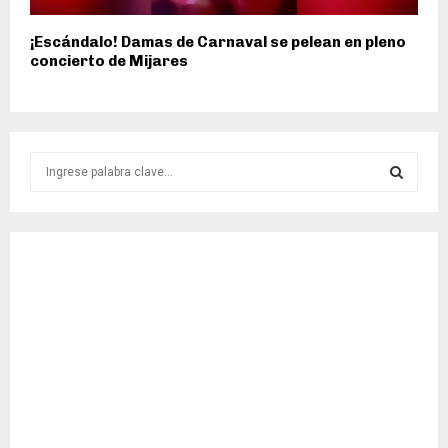
¡Escándalo! Damas de Carnaval se pelean en pleno
concierto de Mijares
S
e
a
S
r
c
E
h
f
A
o
r
R
:
C
H