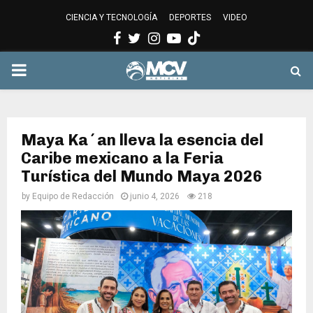
CIENCIA Y TECNOLOGÍA
DEPORTES
VIDEO
Facebook
Twitter
Instagram
Youtube
PRIMARY
MENU
Maya Ka´an lleva la esencia del
Caribe mexicano a la Feria
Turística del Mundo Maya 2026
by
Equipo de Redacción
junio 4, 2026
218