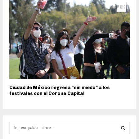
Ciudad de México regresa “sin miedo” a los
festivales con el Corona Capital
S
e
a