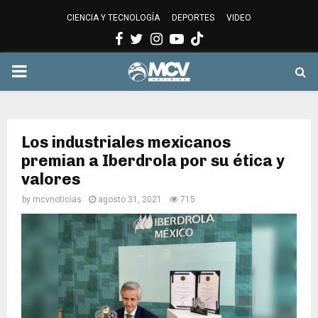
CIENCIA Y TECNOLOGÍA
DEPORTES
VIDEO
Facebook
Twitter
Instagram
Youtube
PRIMARY
MENU
Los industriales mexicanos
premian a Iberdrola por su ética y
valores
by
mcvnoticias
agosto 31, 2021
715