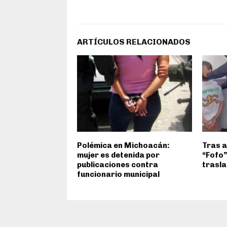
ARTÍCULOS RELACIONADOS
Polémica en Michoacán:
Tras a
mujer es detenida por
“Fofo
publicaciones contra
trasla
funcionario municipal