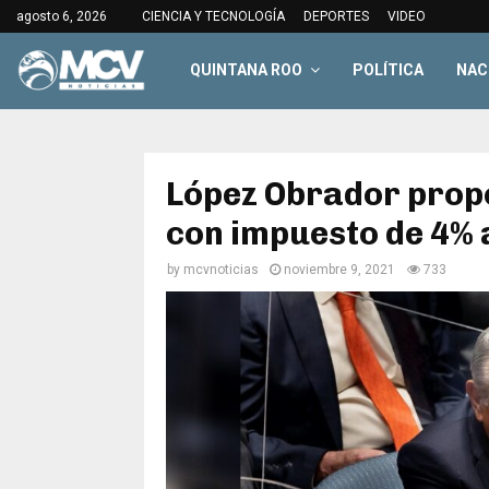
agosto 6, 2026
CIENCIA Y TECNOLOGÍA
DEPORTES
VIDEO
QUINTANA ROO
POLÍTICA
NAC
López Obrador prop
con impuesto de 4% a
by
mcvnoticias
noviembre 9, 2021
733