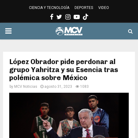
CIENCIA Y TECNOLOGÍA
DEPORTES
VIDEO
Facebook
Twitter
Instagram
Youtube
PRIMARY
MENU
López Obrador pide perdonar al
grupo Yahritza y su Esencia tras
polémica sobre México
by
MCV Noticias
agosto 31, 2023
1083