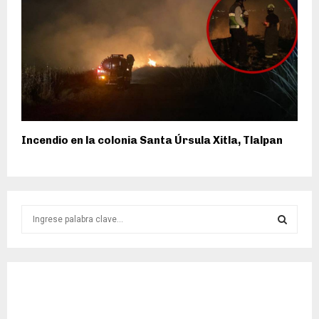
Incendio en la colonia Santa Úrsula Xitla, Tlalpan
S
e
a
S
r
c
E
h
f
A
o