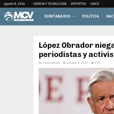
agosto 8, 2026
CIENCIA Y TECNOLOGÍA
DEPORTES
VIDEO
QUINTANA ROO
POLÍTICA
NAC
López Obrador niega
periodistas y activi
by
mcvnoticias
octubre 4, 2022
975