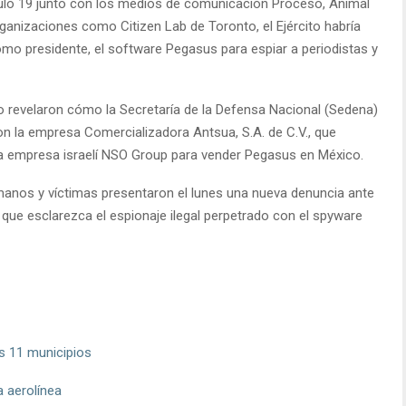
ículo 19 junto con los medios de comunicación Proceso, Animal
rganizaciones como Citizen Lab de Toronto, el Ejército habría
o presidente, el software Pegasus para espiar a periodistas y
 revelaron cómo la Secretaría de la Defensa Nacional (Sedena)
n la empresa Comercializadora Antsua, S.A. de C.V., que
la empresa israelí NSO Group para vender Pegasus en México.
nos y víctimas presentaron el lunes una nueva denuncia ante
a que esclarezca el espionaje ilegal perpetrado con el spyware
os 11 municipios
a aerolínea