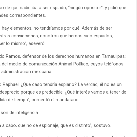
de que nadie iba a ser espiado, “ningún opositor”, y pidió que
dades correspondientes.
o hay elementos, no tendríamos por qué. Además de ser
uestras convicciones, nosotros que hemos sido espiados,
er lo mismo”, aseveró.
undo Ramos, defensor de los derechos humanos en Tamaulipas;
ta del medio de comunicación Animal Político, cuyos teléfonos
l administración mexicana.
o Raphael. ¿Qué caso tendría espiarlo? La verdad, él no es un
es desprecio porque es predecible. ¿Qué interés vamos a tener de
dida de tiempo”, comentó el mandatario.
 son de inteligencia.
an a cabo, que no de espionaje, que es distinto”, sostuvo.