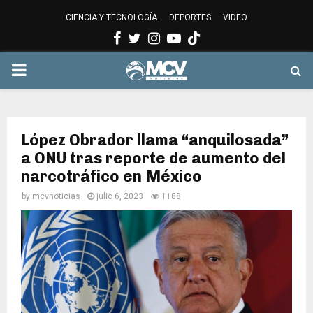
CIENCIA Y TECNOLOGÍA
DEPORTES
VIDEO
Facebook
Twitter
Instagram
Youtube
PRIMARY
MENU
López Obrador llama “anquilosada”
a ONU tras reporte de aumento del
narcotráfico en México
by
mcvnoticias
julio 6, 2023
1188