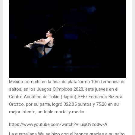
México compite en la final de plataforma 10m femenina de
saltos, en los Juegos Olímpicos 2020, este jueves en el
Centro Acuático de Tokio (Japón). EFE/ Fernando Bizerra
Orozco, por su parte, logró 322.05 puntos y 75.20 en su
mejor intento, un triple mortal y medio.
https://www.youtube.com/watch?v=uipO9zo3w-A
La australiana Wu se hizo con el bronce gracias a su salto