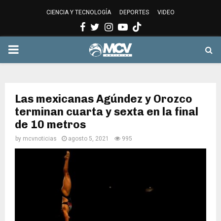
CIENCIA Y TECNOLOGÍA
DEPORTES
VIDEO
Facebook
Twitter
Instagram
Youtube
PRIMARY
MENU
Las mexicanas Agúndez y Orozco
terminan cuarta y sexta en la final
de 10 metros
by
mcvnoticias
agosto 5, 2021
995