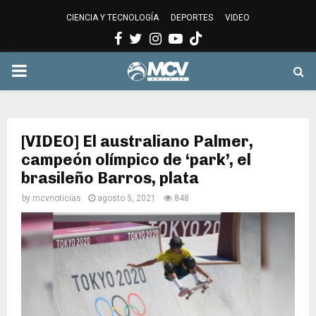
CIENCIA Y TECNOLOGÍA
DEPORTES
VIDEO
Facebook
Twitter
Instagram
Youtube
PRIMARY
MENU
[VIDEO] El australiano Palmer,
campeón olímpico de ‘park’, el
brasileño Barros, plata
by
mcvnoticias
agosto 5, 2021
848