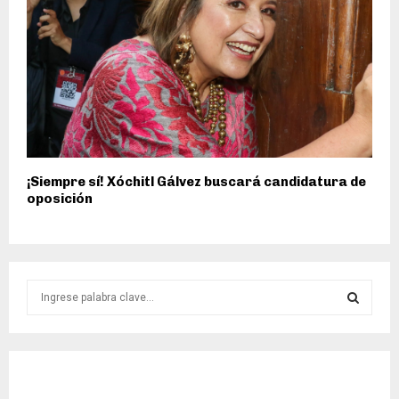
¡Siempre sí! Xóchitl Gálvez buscará candidatura de
oposición
S
e
a
S
r
c
E
h