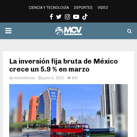
CIENCIA Y TECNOLOGÍA
DEPORTES
VIDEO
Facebook
Twitter
Instagram
Youtube
PRIMARY
MENU
La inversión fija bruta de México
crece un 5.9 % en marzo
by
mcvnoticias
junio 6, 2022
841