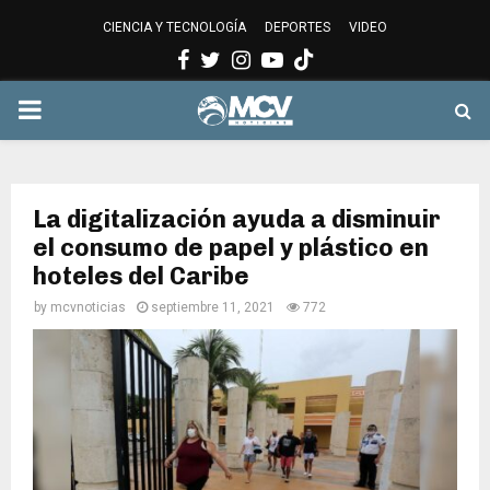
CIENCIA Y TECNOLOGÍA
DEPORTES
VIDEO
Facebook
Twitter
Instagram
Youtube
PRIMARY
MENU
La digitalización ayuda a disminuir
el consumo de papel y plástico en
hoteles del Caribe
by
mcvnoticias
septiembre 11, 2021
772