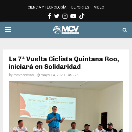
CIENCIA Y TECNOLOGÍA
DEPORTES
VIDEO
Facebook
Twitter
Instagram
Youtube
PRIMARY
MENU
La 7ª Vuelta Ciclista Quintana Roo,
iniciará en Solidaridad
by
mcvnoticias
mayo 14, 2023
976