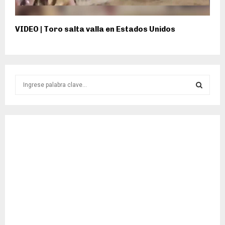
VIDEO | Toro salta valla en Estados Unidos
S
e
a
S
r
c
E
h
f
A
o
r
R
:
C
H