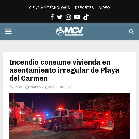
CIENCIA Y TECNOLOGÍA
DEPORTES
VIDEO
Facebook
Twitter
Instagram
Youtube
PRIMARY
MENU
Incendio consume vivienda en
asentamiento irregular de Playa
del Carmen
by
MCV
marzo 20, 2025
817