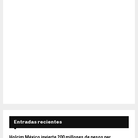
H
Entradas recientes
Holcim México invierte 200 millones de pesos par