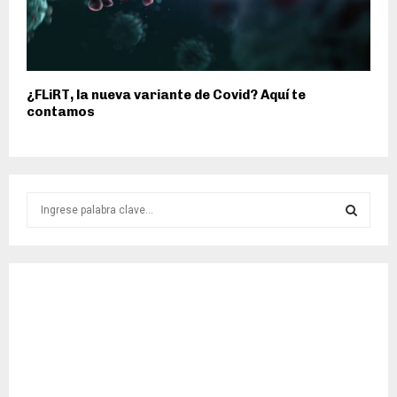
¿FLiRT, la nueva variante de Covid? Aquí te
contamos
S
e
a
S
r
c
E
h
f
A
o
r
R
:
C