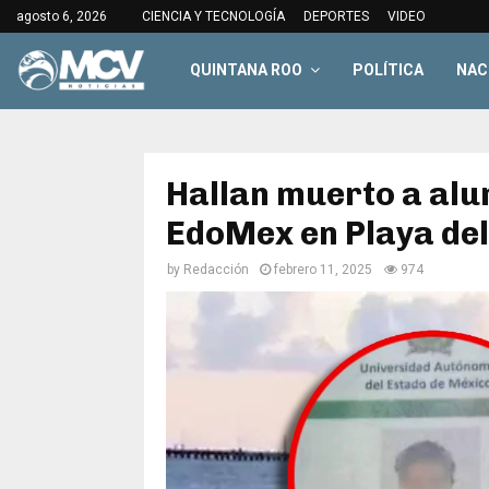
agosto 6, 2026
CIENCIA Y TECNOLOGÍA
DEPORTES
VIDEO
QUINTANA ROO
POLÍTICA
NAC
Hallan muerto a alu
EdoMex en Playa de
by
Redacción
febrero 11, 2025
974