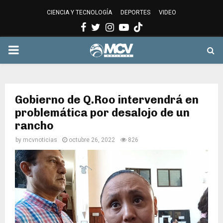
CIENCIA Y TECNOLOGÍA
DEPORTES
VIDEO
Facebook
Twitter
Instagram
Youtube
PRIMARY
MENU
Gobierno de Q.Roo intervendrá en
problemática por desalojo de un
rancho
by
mcvnoticias
octubre 26, 2022
826