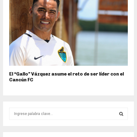
El “Gallo” Vázquez asume el reto de ser líder con el
Cancún FC
S
e
a
S
r
c