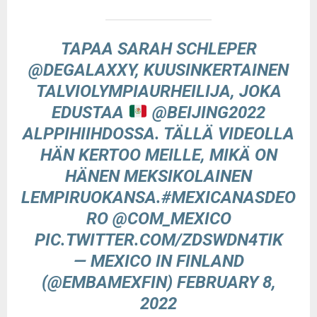
TAPAA SARAH SCHLEPER
@DEGALAXXY
, KUUSINKERTAINEN
TALVIOLYMPIAURHEILIJA, JOKA
EDUSTAA
@BEIJING2022
ALPPIHIIHDOSSA. TÄLLÄ VIDEOLLA
HÄN KERTOO MEILLE, MIKÄ ON
HÄNEN MEKSIKOLAINEN
LEMPIRUOKANSA.
#MEXICANASDEO
RO
@COM_MEXICO
PIC.TWITTER.COM/ZDSWDN4TIK
— MEXICO IN FINLAND
(@EMBAMEXFIN)
FEBRUARY 8,
2022