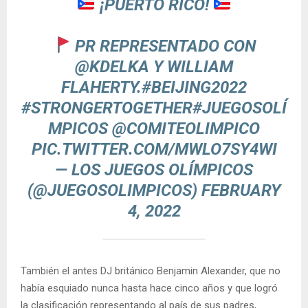
¡PUERTO RICO!
PR REPRESENTADO CON
@KDELKA
Y WILLIAM
FLAHERTY.
#BEIJING2022
#STRONGERTOGETHER
#JUEGOSOLÍ
MPICOS
@COMITEOLIMPICO
PIC.TWITTER.COM/MWLO7SY4WI
— LOS JUEGOS OLÍMPICOS
(@JUEGOSOLIMPICOS)
FEBRUARY
4, 2022
También el antes DJ británico Benjamin Alexander, que no
había esquiado nunca hasta hace cinco años y que logró
la clasificación representando al país de sus padres,