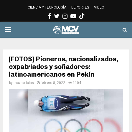
CIENCIA Y TECNOLOGÍA
DEPORTES
VIDEO
Facebook
Twitter
Instagram
Youtube
PRIMARY
MENU
[FOTOS] Pioneros, nacionalizados,
expatriados y soñadores:
latinoamericanos en Pekín
by
mcvnoticias
febrero 8, 2022
1104