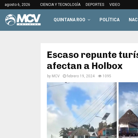
agosto 6, 2026
CIENCIA Y TECNOLOGÍA
DEPORTES
VIDEO
QUINTANA ROO
POLÍTICA
NAC
Escaso repunte turí
afectan a Holbox
by
MCV
febrero 19, 2024
1095