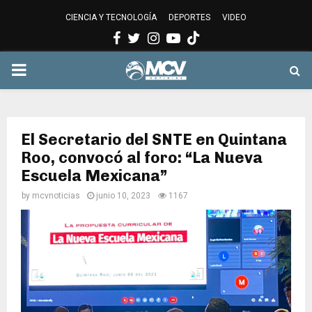
CIENCIA Y TECNOLOGÍA
DEPORTES
VIDEO
Facebook
Twitter
Instagram
Youtube
PRIMARY
MENU
El Secretario del SNTE en Quintana
Roo, convocó al foro: “La Nueva
Escuela Mexicana”
by
mcvnoticias
junio 10, 2023
1167