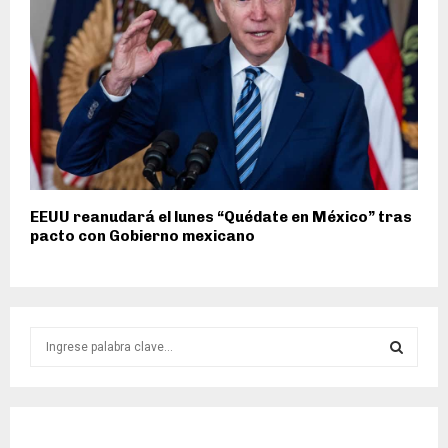
EEUU reanudará el lunes “Quédate en México” tras
pacto con Gobierno mexicano
S
e
a
S
r
c
E
h