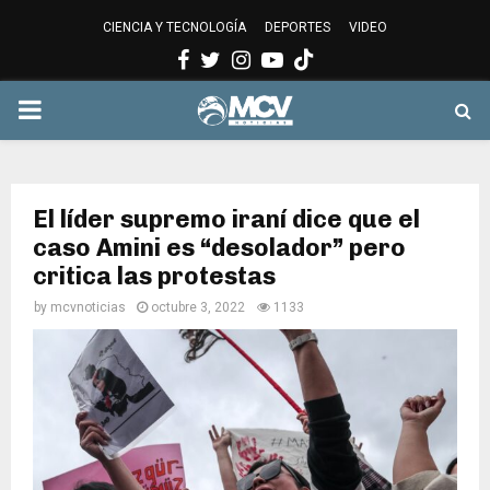
CIENCIA Y TECNOLOGÍA
DEPORTES
VIDEO
Facebook
Twitter
Instagram
Youtube
PRIMARY
MENU
El líder supremo iraní dice que el
caso Amini es “desolador” pero
critica las protestas
by
mcvnoticias
octubre 3, 2022
1133