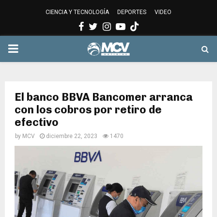
CIENCIA Y TECNOLOGÍA
DEPORTES
VIDEO
Facebook
Twitter
Instagram
Youtube
PRIMARY
MENU
El banco BBVA Bancomer arranca
con los cobros por retiro de
efectivo
by
MCV
diciembre 22, 2023
1470