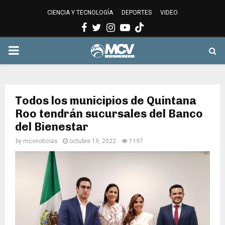
CIENCIA Y TECNOLOGÍA
DEPORTES
VIDEO
Facebook
Twitter
Instagram
Youtube
PRIMARY
MENU
Todos los municipios de Quintana
Roo tendrán sucursales del Banco
del Bienestar
by
mcvnoticias
octubre 19, 2022
1197