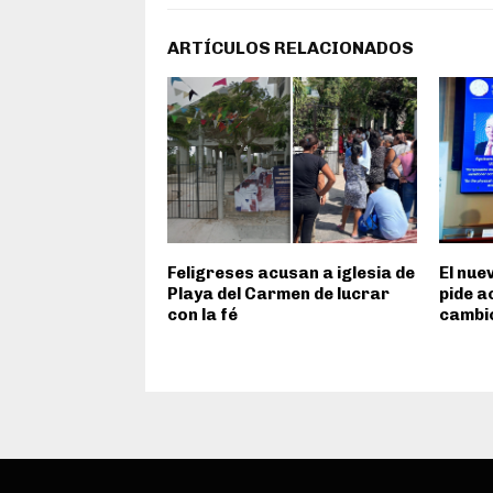
ARTÍCULOS RELACIONADOS
Feligreses acusan a iglesia de
El nue
Playa del Carmen de lucrar
pide a
con la fé
cambio