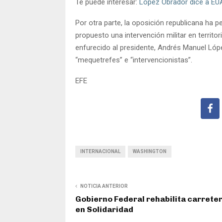
Te puede interesar:
López Obrador dice a EU
Por otra parte, la oposición republicana ha p
propuesto una intervención militar en territ
enfurecido al presidente, Andrés Manuel Lópe
“mequetrefes” e “intervencionistas”.
EFE
INTERNACIONAL
WASHINGTON
NOTICIA ANTERIOR
Gobierno Federal rehabilita carrete
en Solidaridad