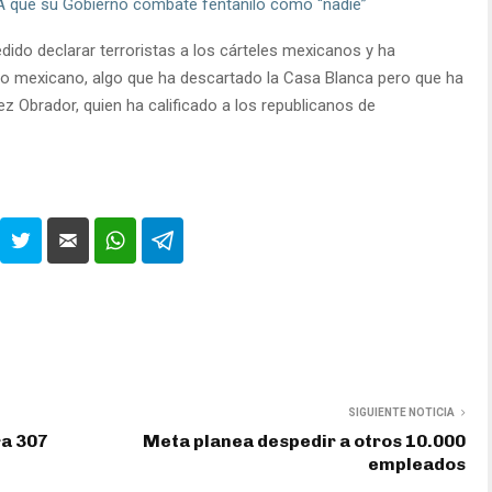
A que su Gobierno combate fentanilo como “nadie”
edido declarar terroristas a los cárteles mexicanos y ha
orio mexicano, algo que ha descartado la Casa Blanca pero que ha
z Obrador, quien ha calificado a los republicanos de
SIGUIENTE NOTICIA
ra 307
Meta planea despedir a otros 10.000
empleados