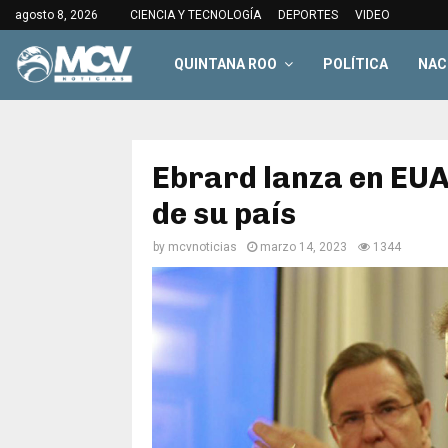
agosto 8, 2026
CIENCIA Y TECNOLOGÍA
DEPORTES
VIDEO
QUINTANA ROO
POLÍTICA
NAC
Ebrard lanza en EU
de su país
by
mcvnoticias
marzo 14, 2023
1344