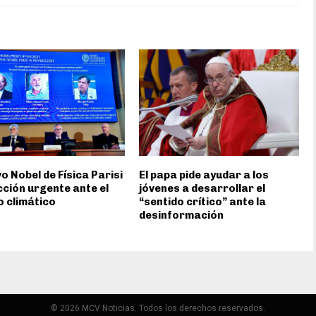
vo Nobel de Física Parisi
El papa pide ayudar a los
cción urgente ante el
jóvenes a desarrollar el
 climático
“sentido crítico” ante la
desinformación
© 2026 MCV Noticias. Todos los derechos reservados.