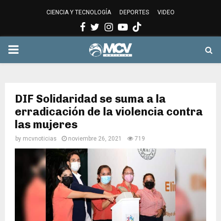
CIENCIA Y TECNOLOGÍA
DEPORTES
VIDEO
Facebook
Twitter
Instagram
Youtube
PRIMARY
MENU
DIF Solidaridad se suma a la
erradicación de la violencia contra
las mujeres
by
mcvnoticias
noviembre 26, 2021
719