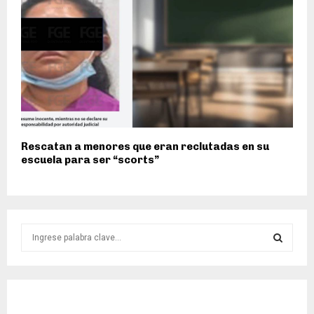
Rescatan a menores que eran reclutadas en su
escuela para ser “scorts”
S
e
a
S
r
c
E
h