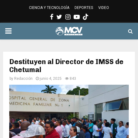
CIENCIA Y TECNOLOGÍA
DEPORTES
VIDEO
Facebook
Twitter
Instagram
Youtube
PRIMARY
MENU
Destituyen al Director de IMSS de
Chetumal
by
Redacción
junio 4, 2025
843